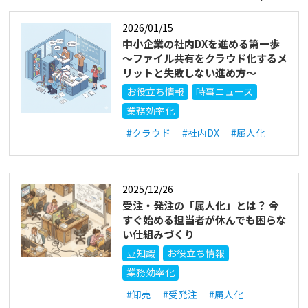
2026/01/15
中小企業の社内DXを進める第一歩
～ファイル共有をクラウド化するメ
リットと失敗しない進め方～
お役立ち情報
時事ニュース
業務効率化
#クラウド
#社内DX
#属人化
2025/12/26
受注・発注の「属人化」とは？ 今
すぐ始める担当者が休んでも困らな
い仕組みづくり
豆知識
お役立ち情報
業務効率化
#卸売
#受発注
#属人化