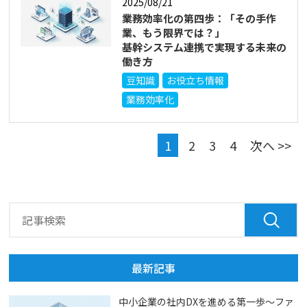
2025/08/21
業務効率化の第四歩：「その手作
業、もう限界では？」
基幹システム連携で実現する未来の
働き方
豆知識
お役立ち情報
業務効率化
1
2
3
4
次へ >>
最新記事
中小企業の社内DXを進める第一歩～ファ