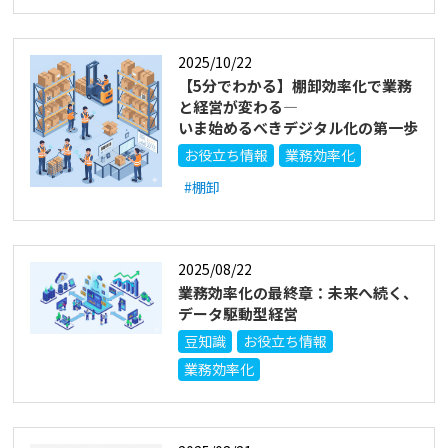
2025/10/22
【5分でわかる】棚卸効率化で業務
と経営が変わる―
いま始めるべきデジタル化の第一歩
お役立ち情報
業務効率化
#棚卸
2025/08/22
業務効率化の最終章：未来へ続く、
データ駆動型経営
豆知識
お役立ち情報
業務効率化