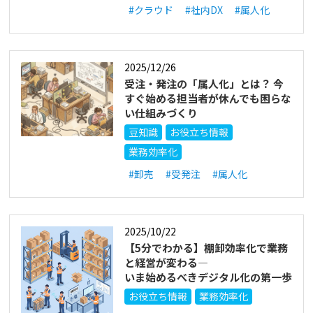
#クラウド
#社内DX
#属人化
2025/12/26
受注・発注の「属人化」とは？ 今
すぐ始める担当者が休んでも困らな
い仕組みづくり
豆知識
お役立ち情報
業務効率化
#卸売
#受発注
#属人化
2025/10/22
【5分でわかる】棚卸効率化で業務
と経営が変わる―
いま始めるべきデジタル化の第一歩
お役立ち情報
業務効率化