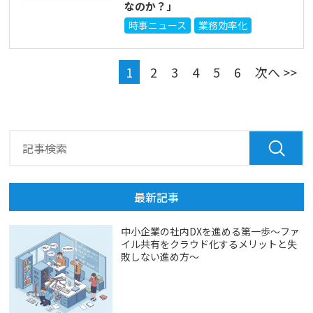
なのか？」
時事ニュース
業務効率化
1
2
3
4
5
6
次へ >>
最新記事
中小企業の社内DXを進める第一歩～ファ
イル共有をクラウド化するメリットと失
敗しない進め方～