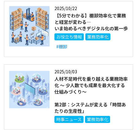
2025/10/22
【5分でわかる】棚卸効率化で業務
と経営が変わる―
いま始めるべきデジタル化の第一歩
お役立ち情報
業務効率化
#棚卸
2025/10/03
人材不足時代を乗り越える業務効率
化 ～ 少人数でも成果を最大化する
仕組みづくり～
第2部：システムが変える「時間あ
たりの生産性」
時事ニュース
業務効率化