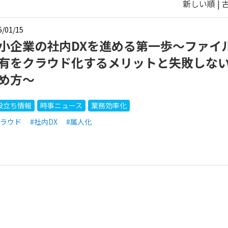
新しい順 |
6/01/15
小企業の社内DXを進める第一歩～ファイ
有をクラウド化するメリットと失敗しな
め方～
役立ち情報
時事ニュース
業務効率化
クラウド
#社内DX
#属人化