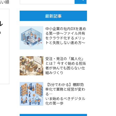
古い順
最新記事
ル
中小企業の社内DXを進め
い
る第一歩～ファイル共有
をクラウド化するメリッ
トと失敗しない進め方～
受注・発注の「属人化」
とは？ 今すぐ始める担当
者が休んでも困らない仕
組みづくり
【5分でわかる】棚卸効
率化で業務と経営が変わ
る―
いま始めるべきデジタル
化の第一歩