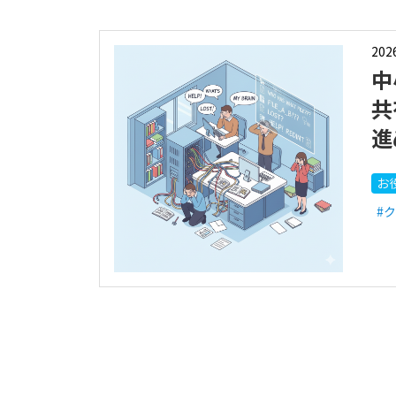
202
中
共
進
お
#