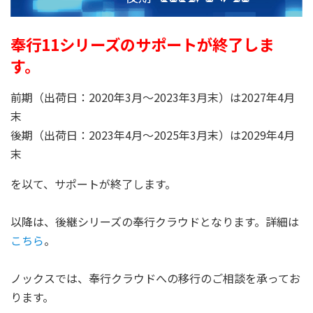
奉行11シリーズのサポートが終了しま
す。
前期（出荷日：
2020
年
3
月～
2023
年
3
月末）は
2027
年
4
月
末
後期（出荷日：
2023
年
4
月～
2025
年
3
月末）は2029年4月
末
を以て、サポートが終了します。
以降は、後継シリーズの奉行クラウドとなります。詳細は
こちら
。
ノックスでは、奉行クラウドへの移行のご相談を承ってお
ります。